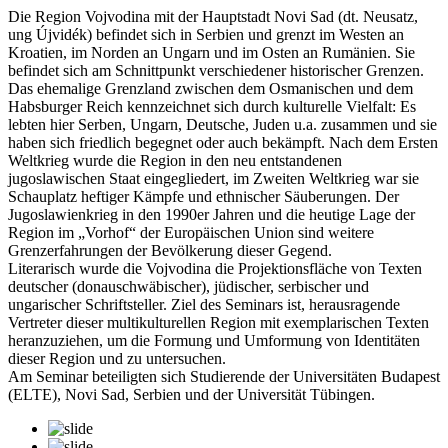
Die Region Vojvodina mit der Hauptstadt Novi Sad (dt. Neusatz,
ung Újvidék) befindet sich in Serbien und grenzt im Westen an
Kroatien, im Norden an Ungarn und im Osten an Rumänien. Sie
befindet sich am Schnittpunkt verschiedener historischer Grenzen.
Das ehemalige Grenzland zwischen dem Osmanischen und dem
Habsburger Reich kennzeichnet sich durch kulturelle Vielfalt: Es
lebten hier Serben, Ungarn, Deutsche, Juden u.a. zusammen und sie
haben sich friedlich begegnet oder auch bekämpft. Nach dem Ersten
Weltkrieg wurde die Region in den neu entstandenen
jugoslawischen Staat eingegliedert, im Zweiten Weltkrieg war sie
Schauplatz heftiger Kämpfe und ethnischer Säuberungen. Der
Jugoslawienkrieg in den 1990er Jahren und die heutige Lage der
Region im „Vorhof“ der Europäischen Union sind weitere
Grenzerfahrungen der Bevölkerung dieser Gegend.
Literarisch wurde die Vojvodina die Projektionsfläche von Texten
deutscher (donauschwäbischer), jüdischer, serbischer und
ungarischer Schriftsteller. Ziel des Seminars ist, herausragende
Vertreter dieser multikulturellen Region mit exemplarischen Texten
heranzuziehen, um die Formung und Umformung von Identitäten
dieser Region und zu untersuchen.
Am Seminar beteiligten sich Studierende der Universitäten Budapest
(ELTE), Novi Sad, Serbien und der Universität Tübingen.