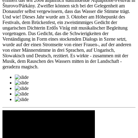
erinnert das seit 2004 alljährlich stattfindende Aquaphone-Festival in
Šturovo/Párkány. Zweifler können sich bei der Gelegenheit am
Donauufer selbst vergewissern, dass das Wasser die Stimme trägt.
Und wie! Dieses Jahr wurde am 3. Oktober am Höhepunkt des
Festivals, dem Brückenfest, ein zweistimmiges Gedicht der
ungarischen Dichterin Erdős Virág mit musikalischer Begleitung
vorgetragen. Das Gedicht, das die Schwierigkeiten der
Verständigung in Form eines stockenden Dialogs in Szene setzt,
wurde auf der einen Stromseite von einer Frauen-, auf der anderen
von einer Männerstimme in drei Sprachen, auf Ungarisch,
Slowakisch und Deutsch, rezitiert. Es wirkte - zusammen mit der
Musik, dem Rauschen des Wassers mitten in der Landschaft -
geradezu magisch.