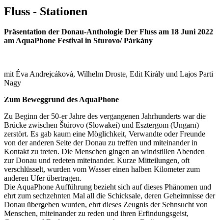
Fluss - Stationen
Präsentation der Donau-Anthologie Der Fluss am 18 Juni 2022
am AquaPhone Festival in Sturovo/ Párkány
mit Éva Andrejcáková, Wilhelm Droste, Edit Király und Lajos Parti
Nagy
Zum Beweggrund des AquaPhone
Zu Beginn der 50-er Jahre des vergangenen Jahrhunderts war die
Brücke zwischen Štúrovo (Slowakei) und Esztergom (Ungarn)
zerstört. Es gab kaum eine Möglichkeit, Verwandte oder Freunde
von der anderen Seite der Donau zu treffen und miteinander in
Kontakt zu treten. Die Menschen gingen an windstillen Abenden
zur Donau und redeten miteinander. Kurze Mitteilungen, oft
verschlüsselt, wurden vom Wasser einen halben Kilometer zum
anderen Ufer übertragen.
Die AquaPhone Aufführung bezieht sich auf dieses Phänomen und
ehrt zum sechzehnten Mal all die Schicksale, deren Geheimnisse der
Donau übergeben wurden, ehrt dieses Zeugnis der Sehnsucht von
Menschen, miteinander zu reden und ihren Erfindungsgeist,