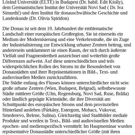
Lóránd Universität (ELTE) in Budapest (Dr. habil. Edit Király),
dem Germanistischen Institut der Universität Novi Sad ( Dr. Iva
Simurdić) und dem Institut für donauschwäbische Geschichte und
Landeskunde (Dr. Olivia Spiridon)
Die Donau ist seit dem 19. Jahrhundert die emblematische
Landschaft einer europäischen Großregion. Sie ist einerseits ein
Medium der Modernisierung und eine Verkehrsstraße, die im Zuge
der Industrialisierung zur Entwicklung urbaner Zentren beitrug, und
andererseits umklammert sie einen Raum, der sich durch äußerste
Vielfalt und Fragmentiertheit auszeichnet und weiterhin große
Differenzen aufweist. Auf diese unterschiedlichen und teils
widersprüchlichen Rollen des Stroms ist die Besonderheit von
Donaustädten und ihrer Repräsentationen in Bild-, Text- und
audiovisuellen Medien zurückzuführen.
Die Städte entlang des Flusses können unterschiedlicher nicht sein:
große urbane Zentren (Wien, Budapest, Belgrad), selbstbewusste
Städte mittlerer Größe (Ulm, Regensburg, Novi Sad, Ruse, Brăila)
oder ländlich geprägte Kleinstädte, die ihre Diversität am
Schnittpunkt des europäischen Stroms und dem provinziellen
Hinterland ausleben (Párkány, Estergom, Mohacs, Vukovar,
Smederevo, Belene, Sulina). Gleichzeitig sind Stadtbilder mediale
Produkte und werden in Text-, Bild- und audiovisuellen Medien
epochen- und medienspezifisch vermittelt: Im Hauptseminar wurden
repräsentative Donaustädte unterschiedlicher Größe (mit ihren